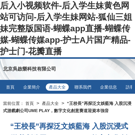
后入小视频软件-后入学生妹黄色网
站可访问-后入学生妹网站-狐仙三姐
妹完整版国语-蝴蝶app直播-蝴蝶传
媒-蝴蝶传媒app-护士A片国产精品-
护士门-花瓣直播
北京吳啟樂科技有限公司
首頁
企業簡介
產品大全
聯系我們
企業信息
訪客
>
>
當前位置：
首頁
產品大全
“王校長”再探泛文娛藍海 入股沉浸
式游戲劇公司UME PLAY，數字文化創意賽道迎資本強音
“王校長”再探泛文娛藍海 入股沉浸式