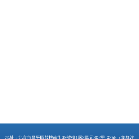
地址：北京市昌平區鼓樓南街39號樓1層3單元302甲-0255（集群注