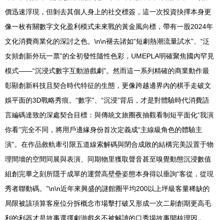
價迅速浮現，但剝去其個人身上的社交標簽，這一次投資抉擇本身更
像一枚有關數字文化盈利模式未來戰的黃金風向標，帶有一股2024年
文化消費商業化的深討之色。\n\n褪去諸如“短劇熱潮流量試水”、“泛
女頻創新外玩一票”的全初發性隨性色彩，UMEPLA明確聚焦國內罕見
模式——“沉浸式數字互動游戲劇”。然而這一系列精確的商業動作最
彰顯創新科技且契合時代特征的生態，更像跨越邊界內的棋手走破文
娛平面的3D戰略秀痕。“數字”、“沉浸”背后，才是對體驗時代消費語
言編碼達致的深處契合目標：與傳統文旅圈夜抽觀看制短平面化“我演
你看”完全不同，將用戶邊緣身份首次定義成“主線級角色的體驗主
演”。在作品敘軌牽引限五道線索解碼與閉合成敗的結構完美設置于物
理間墻的空間同展與表演、同期物里獲取聲音甚至嗅覺動態沉浸數值
組創完畢之刻所隱于成單的運營高壁壘姿態本身得以垂詢“客從，從現
秀者聯動碼。”\n\n近年來興盛的謎館圈平均200以上坪級客量稀缺的
局限被該項算客座位分拆概念市場擊打破又形成一次二刷創期更高毛
利的利器才是故事選擇劇游戲名不被解讀的口秀場故事開核理因，