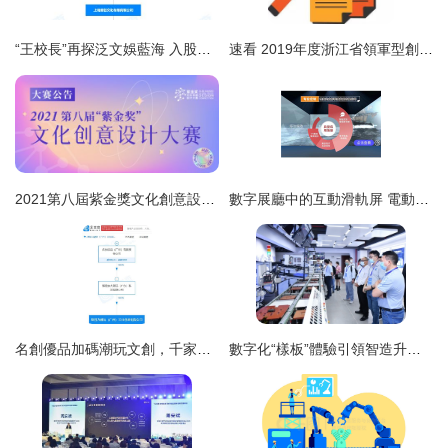
“王校長”再探泛文娛藍海 入股沉浸式游戲劇公司UME PLAY，數字文化創意賽道迎資本強音
速看 2019年度浙江省領軍型創新創業團隊開始申報啦——聚焦數字文化創意內容應用服務新賽道
2021第八屆紫金獎文化創意設計大賽 數字文化創意內容應用服務的嶄新機遇
數字展廳中的互動滑軌屏 電動與手動的雙重探索與應用服務
名創優品加碼潮玩文創，千家萬資迎新局
數字化“樣板”體驗引領智造升級 盈致“創智匯”賦能中小企業，2022年度培訓項目圓滿收官