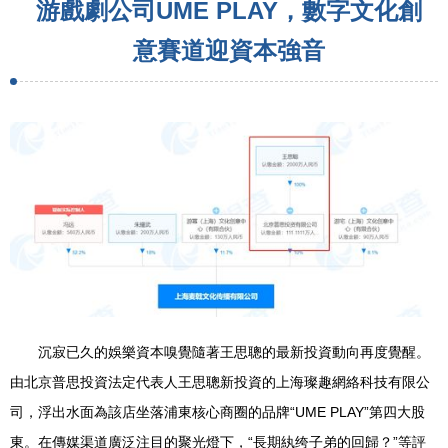
游戲劇公司UME PLAY，數字文化創
意賽道迎資本強音
沉寂已久的娛樂資本嗅覺隨著王思聰的最新投資動向再度覺醒。
由北京普思投資法定代表人王思聰新投資的上海璨趣網絡科技有限公
司，浮出水面為該店坐落浦東核心商圈的品牌“UME PLAY”第四大股
東。在傳媒渠道廣泛注目的聚光燈下，“長期紈绔子弟的回歸？”等評